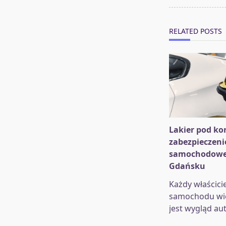
reader-
text">Page</s
RELATED POSTS
Lakier pod kon
zabezpieczeni
samochodowe
Gdańsku
Każdy właścicie
samochodu wie
jest wygląd aut