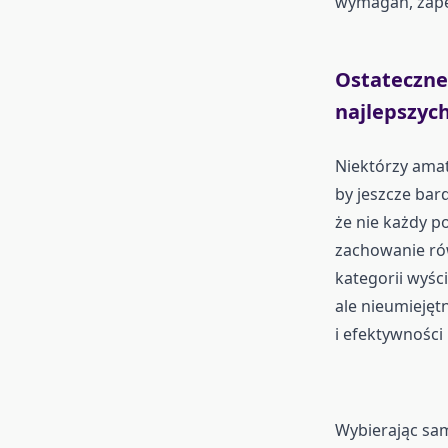
wymagań, zape
Ostateczne 
najlepszyc
Niektórzy ama
by jeszcze bar
że nie każdy p
zachowanie ró
kategorii wyśc
ale nieumiejęt
i efektywności
Wybierając sa