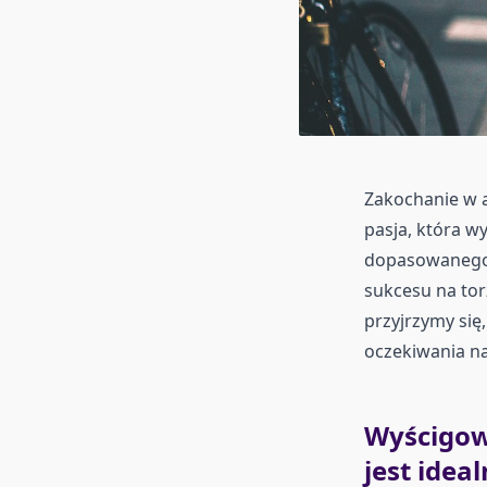
Zakochanie w a
pasja, która w
dopasowanego 
sukcesu na tor
przyjrzymy się,
oczekiwania n
Wyścigow
jest idea