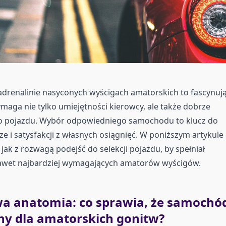
drenalinie nasyconych wyścigach amatorskich to fascynuj
ymaga nie tylko umiejętności kierowcy, ale także dobrze
pojazdu. Wybór odpowiedniego samochodu to klucz do
ze i satysfakcji z własnych osiągnięć. W poniższym artykule
 jak z rozwagą podejść do selekcji pojazdu, by spełniał
awet najbardziej wymagających amatorów wyścigów.
a anatomia: co sprawia, że samochó
lny dla amatorskich gonitw?