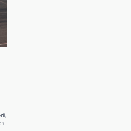
ii,
ch