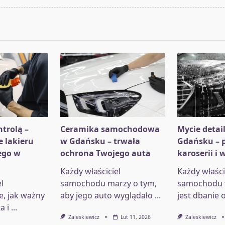
pan>
trolą –
Ceramika samochodowa
Mycie detai
e lakieru
w Gdańsku – trwała
Gdańsku – p
go w
ochrona Twojego auta
karoserii i 
Każdy właściciel
Każdy właści
l
samochodu marzy o tym,
samochodu w
, jak ważny
aby jego auto wyglądało
...
jest dbanie 
a i
...
Zaleskiewicz
Lut 11, 2026
Zaleskiewicz