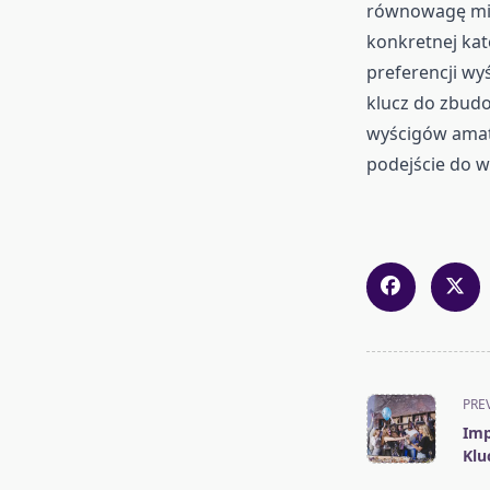
równowagę mię
konkretnej kat
preferencji wy
klucz do zbud
wyścigów amato
podejście do 
<span
PRE
class="nav-
Imp
subtitle
Klu
screen-