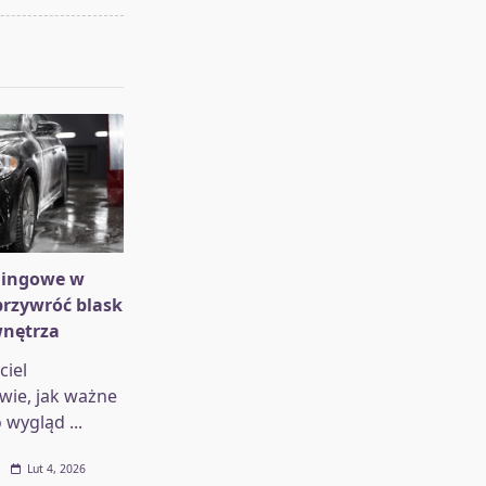
lingowe w
rzywróć blask
wnętrza
ciel
ie, jak ważne
o wygląd
...
Lut 4, 2026