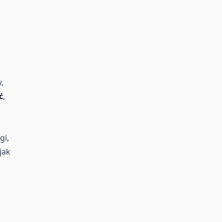
,
ć
,
gi,
jak