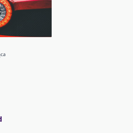
ąca
d