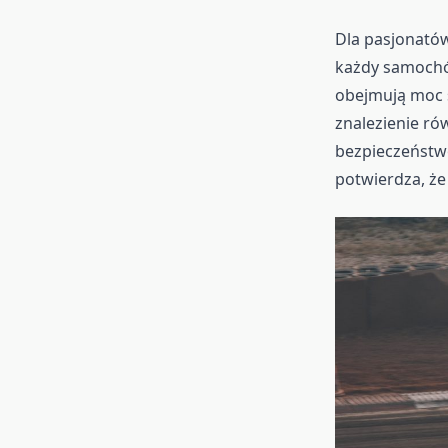
Dla pasjonató
każdy samochód
obejmują moc s
znalezienie ró
bezpieczeństwo
potwierdza, że 