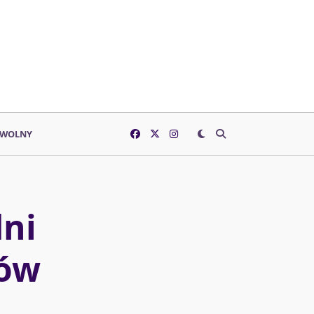
 WOLNY
ni
gów