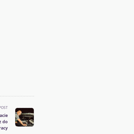
POST
acie
z do
racy