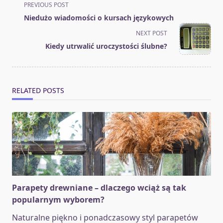
<span
PREVIOUS POST
class="nav-
Niedużo wiadomości o kursach językowych
subtitle
NEXT POST
screen-
Kiedy utrwalić uroczystości ślubne?
reader-
text">Page</span>
RELATED POSTS
Parapety drewniane – dlaczego wciąż są tak
popularnym wyborem?
Naturalne piękno i ponadczasowy styl parapetów