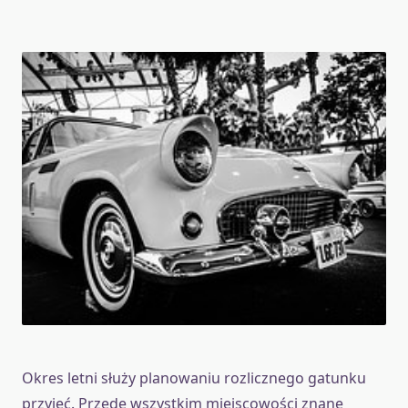
Okres letni służy planowaniu rozlicznego gatunku
przyjęć. Przede wszystkim miejscowości znane