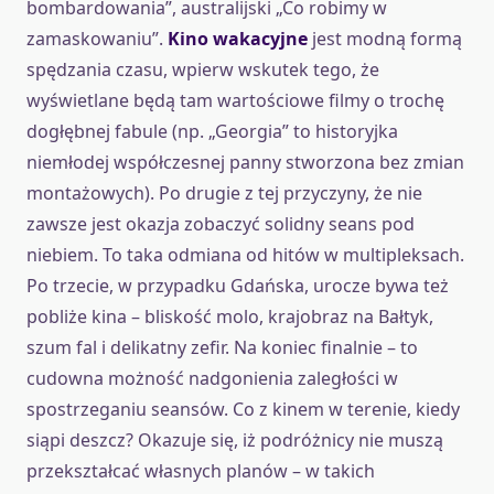
bombardowania”, australijski „Co robimy w
zamaskowaniu”.
Kino wakacyjne
jest modną formą
spędzania czasu, wpierw wskutek tego, że
wyświetlane będą tam wartościowe filmy o trochę
dogłębnej fabule (np. „Georgia” to historyjka
niemłodej współczesnej panny stworzona bez zmian
montażowych). Po drugie z tej przyczyny, że nie
zawsze jest okazja zobaczyć solidny seans pod
niebiem. To taka odmiana od hitów w multipleksach.
Po trzecie, w przypadku Gdańska, urocze bywa też
pobliże kina – bliskość molo, krajobraz na Bałtyk,
szum fal i delikatny zefir. Na koniec finalnie – to
cudowna możność nadgonienia zaległości w
spostrzeganiu seansów. Co z kinem w terenie, kiedy
siąpi deszcz? Okazuje się, iż podróżnicy nie muszą
przekształcać własnych planów – w takich