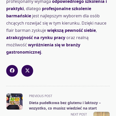
profesjonalny wymaga
odpowiedniego szkolenia i
praktyki
, dlatego
profesjonalne szkolenie
barmańskie
jest najlepszym wyborem dla osób
chcących rozwijać się w tym kierunku. Dzięki nauce
flair barman zyskuje
większą pewność siebie
,
atrakcyjność na rynku pracy
oraz realną
możliwość
wyróżnienia się w branży
gastronomicznej
.
<span
PREVIOUS POST
class="nav-
Dieta pudełkowa bez glutenu i laktozy –
subtitle
wszystko, co musisz wiedzieć na start
screen-
NEXT POST