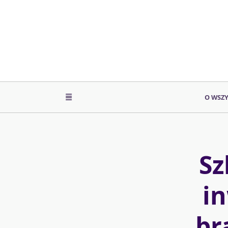
Skip
to
content
O WSZ
Sz
in
br