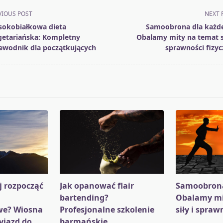
VIOUS POST
NEXT 
okobiałkowa dieta
Samoobrona dla każd
etariańska: Kompletny
Obalamy mity na temat si
ewodnik dla początkujących
sprawności fizyc
pan>
j rozpocząć
Jak opanować flair
Samoobrona
bartending?
Obalamy mi
we? Wiosna
Profesjonalne szkolenie
siły i spraw
yjazd do
barmańskie