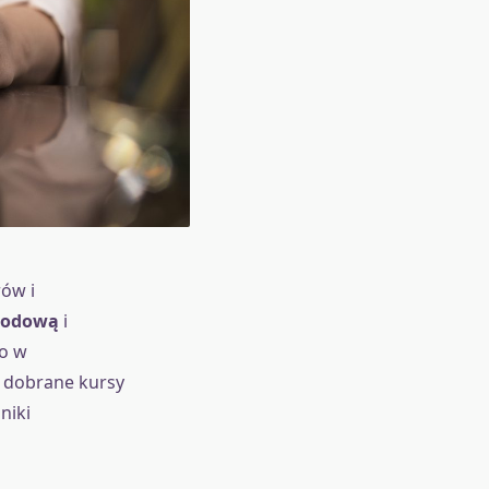
ów i
wodową
i
ko w
 dobrane kursy
niki