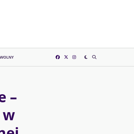
 WOLNY
e –
ę w
nej