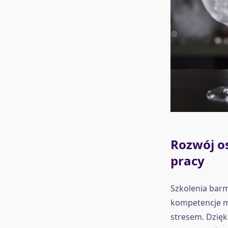
Rozwój os
pracy
Szkolenia barm
kompetencje mi
stresem. Dzięki