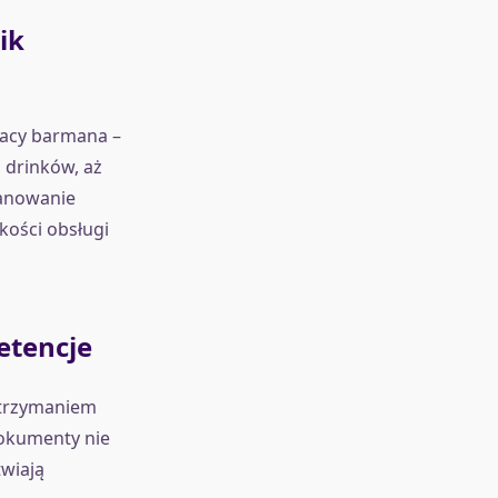
ik
racy barmana –
 drinków, aż
panowanie
kości obsługi
etencje
otrzymaniem
dokumenty nie
twiają