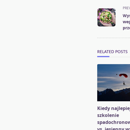
<span
PRE
class="nav-
Wys
subtitle
weg
screen-
prz
reader-
text">Page</s
RELATED POSTS
Kiedy najlepie
szkolenie
spadochrono
vs. jesienny w