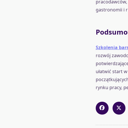
pracodawców, 
gastronomii i 
Podsumo
Szkolenia ba
rozwój zawodow
potwierdzając
ułatwić start w
początkujących
rynku pracy, p