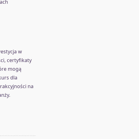
rach
westycja w
i, certyfikaty
tóre mogą
kurs dla
rakcyjności na
anży.