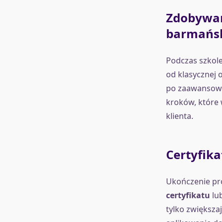
Zdobywan
barmańs
Podczas szkole
od klasycznej 
po zaawansowan
kroków, które 
klienta.
Certyfik
Ukończenie pr
certyfikatu
lub
tylko zwiększa