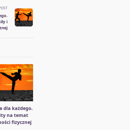
POST
ego.
ły i
znej
 dla każdego.
ty na temat
ności fizycznej