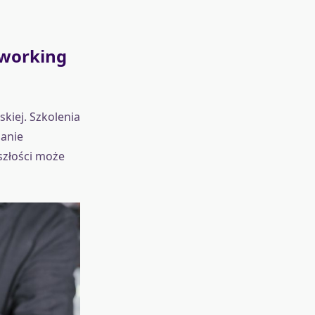
tworking
kiej. Szkolenia
anie
szłości może