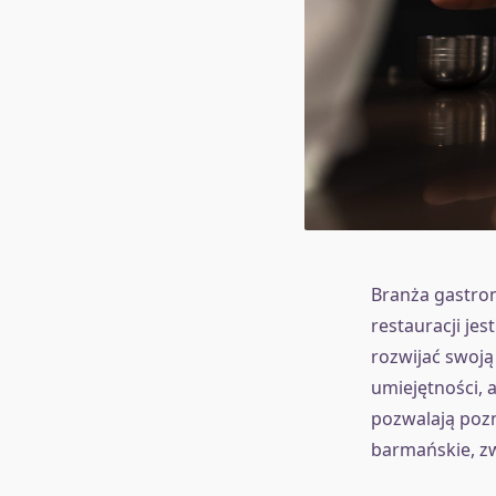
Branża gastron
restauracji jes
rozwijać swoją
umiejętności,
pozwalają pozn
barmańskie, zw