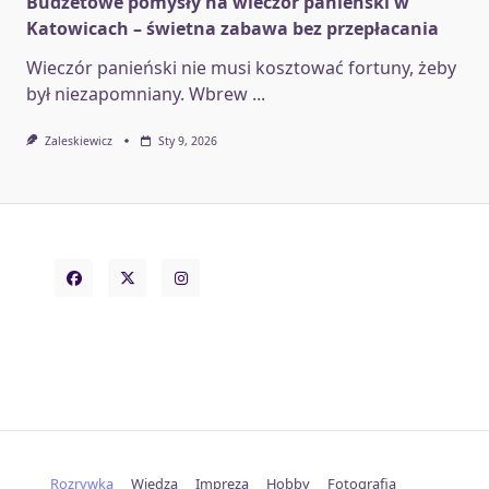
Budżetowe pomysły na wieczór panieński w
Katowicach – świetna zabawa bez przepłacania
Wieczór panieński nie musi kosztować fortuny, żeby
był niezapomniany. Wbrew
...
Zaleskiewicz
Sty 9, 2026
Rozrywka
Wiedza
Impreza
Hobby
Fotografia