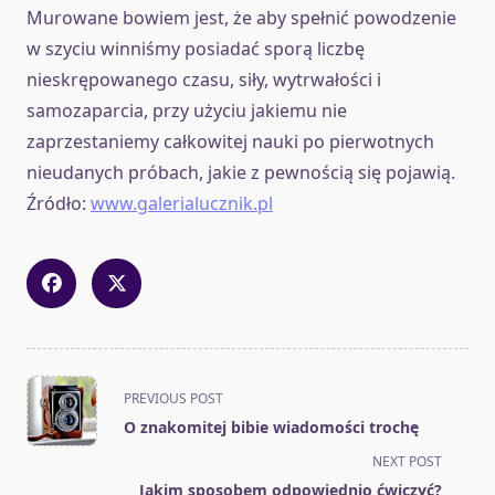
Murowane bowiem jest, że aby spełnić powodzenie
w szyciu winniśmy posiadać sporą liczbę
nieskrępowanego czasu, siły, wytrwałości i
samozaparcia, przy użyciu jakiemu nie
zaprzestaniemy całkowitej nauki po pierwotnych
nieudanych próbach, jakie z pewnością się pojawią.
Źródło:
www.galerialucznik.pl
<span
PREVIOUS POST
class="nav-
O znakomitej bibie wiadomości trochę
subtitle
NEXT POST
screen-
Jakim sposobem odpowiednio ćwiczyć?
reader-