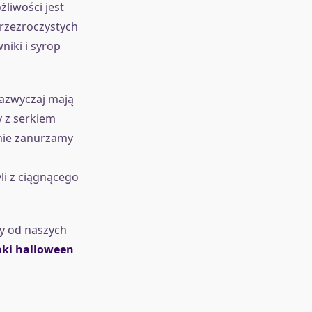
żliwości jest
rzezroczystych
iki i syrop
Zazwyczaj mają
y z serkiem
nie zanurzamy
li z ciągnącego
ży od naszych
aki halloween