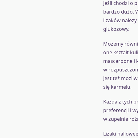
Jeśli chodzi o
bardzo dużo. W
lizaków należy
glukozowy.
Możemy również
one kształt ku
mascarpone i 
w rozpuszczone
Jest też możli
się karmelu.
Każda z tych p
preferencji i 
w zupełnie róż
Lizaki hallowee