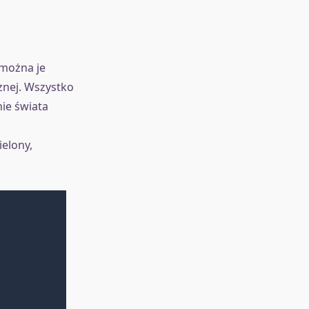
 można je
cznej. Wszystko
ie świata
ielony,