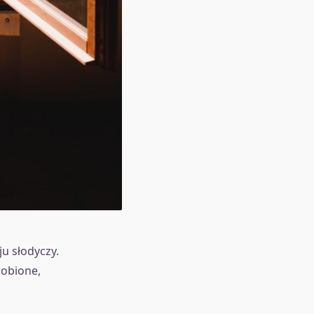
u słodyczy.
robione,