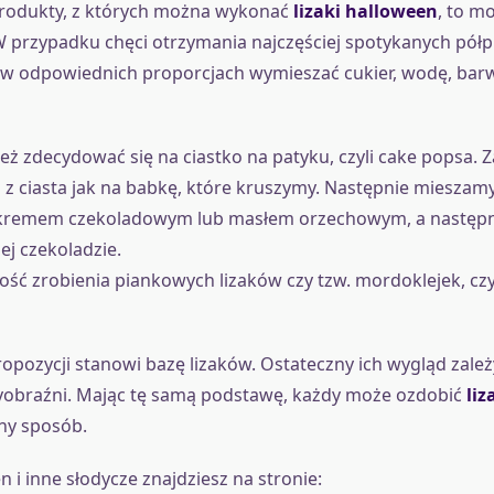
 produkty, z których można wykonać
lizaki halloween
, to mo
 przypadku chęci otrzymania najczęściej spotykanych półp
 w odpowiednich proporcjach wymieszać cukier, wodę, barwn
 zdecydować się na ciastko na patyku, czyli cake popsa. 
li z ciasta jak na babkę, które kruszymy. Następnie mieszam
kremem czekoladowym lub masłem orzechowym, a następ
j czekoladzie.
wość zrobienia piankowych lizaków czy tzw. mordoklejek, czy
ropozycji stanowi bazę lizaków. Ostateczny ich wygląd zale
wyobraźni. Mając tę samą podstawę, każdy może ozdobić
liz
ny sposób.
n i inne słodycze znajdziesz na stronie: