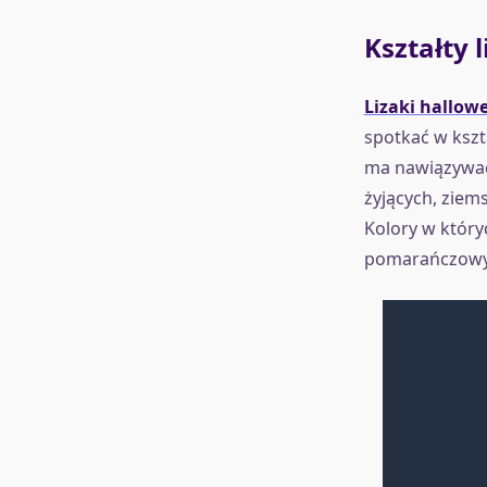
Kształty 
Lizaki hallow
spotkać w kszta
ma nawiązywać 
żyjących, ziem
Kolory w który
pomarańczowy cz