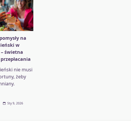
pomysły na
ieński w
 – świetna
 przepłacania
eński nie musi
ortuny, żeby
mniany.
Sty 9, 2026