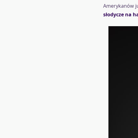
Amerykanów ju
słodycze na h