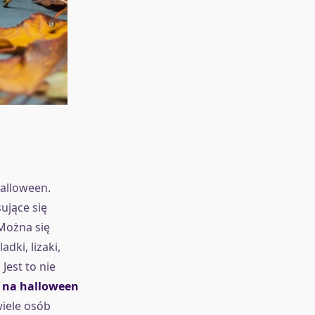
alloween.
ujące się
 Można się
dki, lizaki,
Jest to nie
e na halloween
iele osób