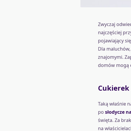
Zwyczaj odwied
najczęściej pr
pojawiający si
Dla maluchów, 
znajomymi. Za
domów mogą os
Cukierek 
Taką właśnie 
po
słodycze n
święta. Za bra
na właściciela