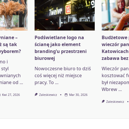
niane –
Podświetlane logo na
Budżetowe 
ż są tak
ścianę jako element
wieczór pan
wyborem?
branding’u przestrzeni
Katowicach
biurowej
zabawa bez
no i
styl
Nowoczesne biuro to dziś
Wieczór pani
ewnianych
coś więcej niż miejsce
kosztować f
niane od
...
pracy. To
...
był niezapo
Wbrew
...
Kwi 27, 2026
Zaleskiewicz
Mar 30, 2026
Zaleskiewicz