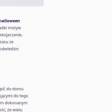
 halloween
zadki motyw
skojarzenie.
czasu ze
 odwiedzin
ąpić do domu
jącymi do tego
usem dokonanym
ść, że wielu