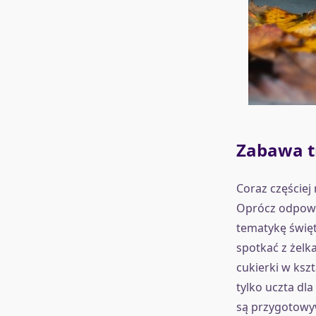
Zabawa t
Coraz częście
Oprócz odpowie
tematykę święt
spotkać z żelka
cukierki w kszt
tylko uczta dl
są przygotowyw