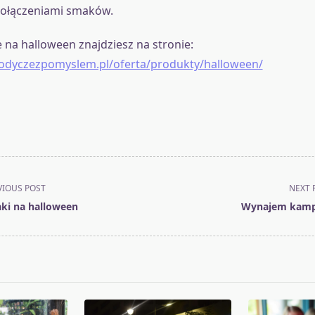
połączeniami smaków.
 na halloween znajdziesz na stronie:
lodyczezpomyslem.pl/oferta/produkty/halloween/
VIOUS POST
NEXT 
aki na halloween
Wynajem kamp
pan>