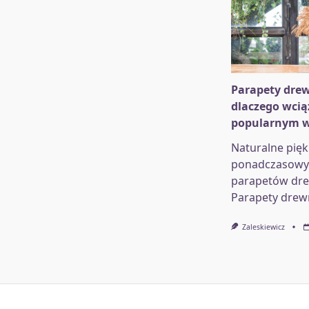
Parapety drew
dlaczego wcią
popularnym 
Naturalne pięk
ponadczasowy 
parapetów dr
Parapety drew
Zaleskiewicz