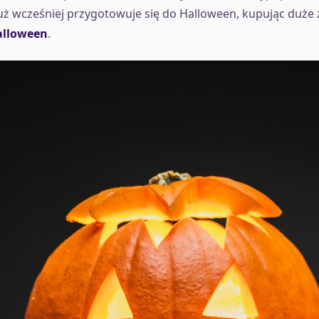
ż wcześniej przygotowuje się do Halloween, kupując duże 
alloween
.