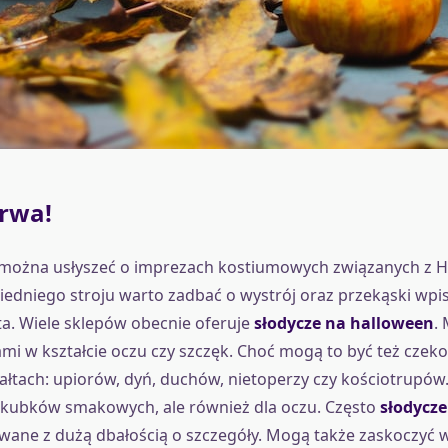
rwa!
j można usłyszeć o imprezach kostiumowych związanych z H
dniego stroju warto zadbać o wystrój oraz przekąski wpis
a. Wiele sklepów obecnie oferuje
słodycze na halloween
.
mi w kształcie oczu czy szczęk. Choć mogą to być też czekola
ałtach: upiorów, dyń, duchów, nietoperzy czy kościotrupów. 
a kubków smakowych, ale również dla oczu. Często
słodycz
ane z dużą dbałością o szczegóły. Mogą także zaskoczyć w