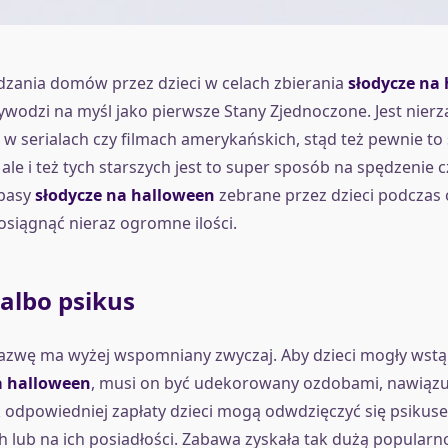
zania domów przez dzieci w celach zbierania
słodycze na
zywodzi na myśl jako pierwsze Stany Zjednoczone. Jest nier
ę w serialach czy filmach amerykańskich, stąd też pewnie to 
ale i też tych starszych jest to super sposób na spędzenie 
pasy
słodycze na halloween
zebrane przez dzieci podczas
iągnąć nieraz ogromne ilości.
albo psikus
nazwę ma wyżej wspomniany zwyczaj. Aby dzieci mogły wst
a halloween
, musi on być udekorowany ozdobami, nawiązu
k odpowiedniej zapłaty dzieci mogą odwdzięczyć się psik
ch lub na ich posiadłości. Zabawa zyskała tak dużą popularno