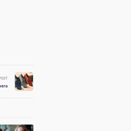
POST
era