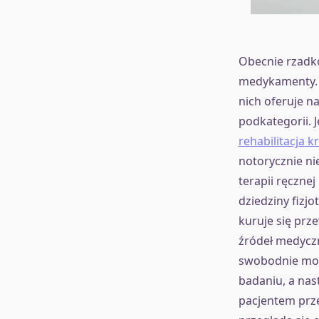
Obecnie rzadk
medykamenty. 
nich oferuje na
podkategorii. J
rehabilitacja 
notorycznie n
terapii ręczne
dziedziny fizj
kuruje się prz
źródeł medyczn
swobodnie moż
badaniu, a na
pacjentem prze