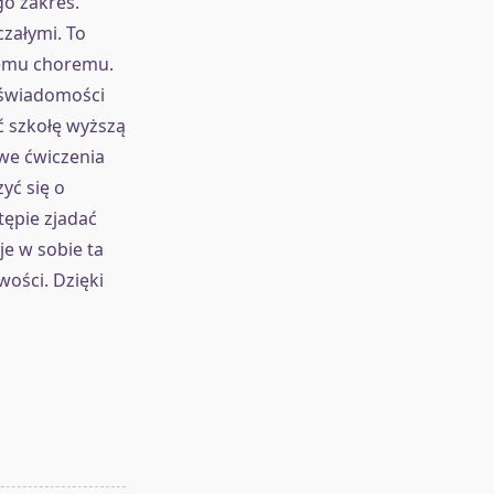
go zakres.
czałymi. To
emu choremu.
 świadomości
ć szkołę wyższą
we ćwiczenia
yć się o
tępie zjadać
je w sobie ta
ości. Dzięki