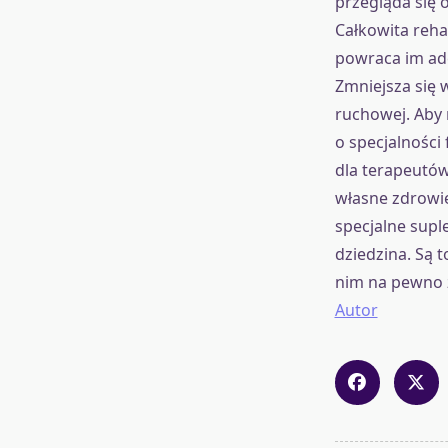
przegląda się 
Całkowita reha
powraca im ad
Zmniejsza się 
ruchowej. Aby 
o specjalności
dla terapeutów
własne zdrowie
specjalne supl
dziedzina. Są 
nim na pewno 
Autor