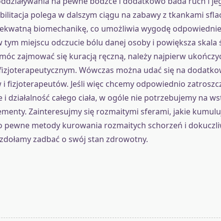
oddziaływania na pewne bodźce i dodatkowo bada ruch i je
bilitacja polega w dalszym ciągu na zabawy z tkankami sfla
ekwatną biomechanikę, co umożliwia wygodę odpowiedni
w tym miejscu odczucie bólu danej osoby i powiększa skala
móc zajmować się kuracją ręczną, należy najpierw ukończy
 fizjoterapeutycznym. Wówczas można udać się na dodatko
 i fizjoterapeutów. Jeśli więc chcemy odpowiednio zatroszcz
 i działalność całego ciała, w ogóle nie potrzebujemy na ws
ementy. Zainteresujmy się rozmaitymi sferami, jakie kumulu
to pewne metody kurowania rozmaitych schorzeń i dokuczliw
zdołamy zadbać o swój stan zdrowotny.