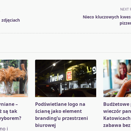
NEXT 
T
Nieco kluczowych kwest
 zdjęciach
pizze
pan>
niane –
Podświetlane logo na
Budżetowe 
ż są tak
ścianę jako element
wieczór pan
wyborem?
branding’u przestrzeni
Katowicach
biurowej
zabawa bez
no i