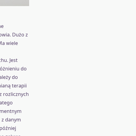
ne
owia. Dużo z
Ma wiele
hu. Jest
óżnieniu do
ależy do
ianą terapii
z rozlicznych
latego
kumentnym
u z danym
później