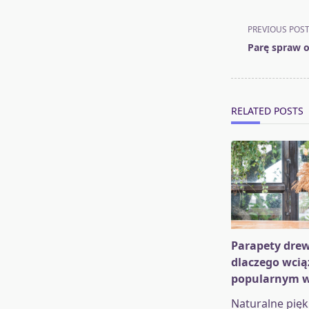
<span
PREVIOUS POS
class="nav-
Parę spraw o
subtitle
screen-
reader-
text">Page</s
RELATED POSTS
Parapety drew
dlaczego wcią
popularnym 
Naturalne pięk