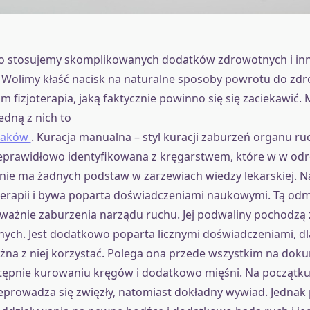
o stosujemy skomplikowanych dodatków zdrowotnych i in
Wolimy kłaść nacisk na naturalne sposoby powrotu do zdr
m fizjoterapia, jaką faktycznie powinno się się zaciekawić. 
edną z nich to
kraków
. Kuracja manualna – styl kuracji zaburzeń organu ruc
ieprawidłowo identyfikowana z kręgarstwem, które w w odr
j nie ma żadnych podstaw w zarzewiach wiedzy lekarskiej. N
oterapii i bywa poparta doświadczeniami naukowymi. Tą odm
eważnie zaburzenia narządu ruchu. Jej podwaliny pochodzą 
ych. Jest dodatkowo poparta licznymi doświadczeniami, d
na z niej korzystać. Polega ona przede wszystkim na do
stępnie kurowaniu kręgów i dodatkowo mięśni. Na początk
prowadza się zwięzły, natomiast dokładny wywiad. Jednak 