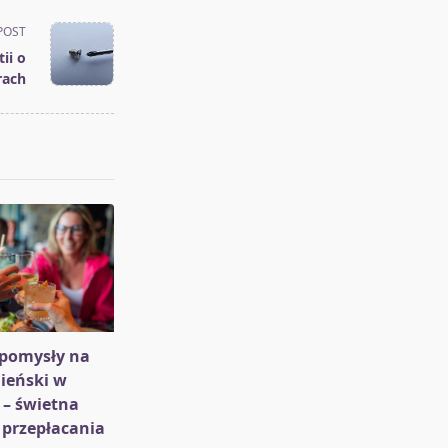
POST
ii o
rach
pomysły na
ieński w
 – świetna
 przepłacania