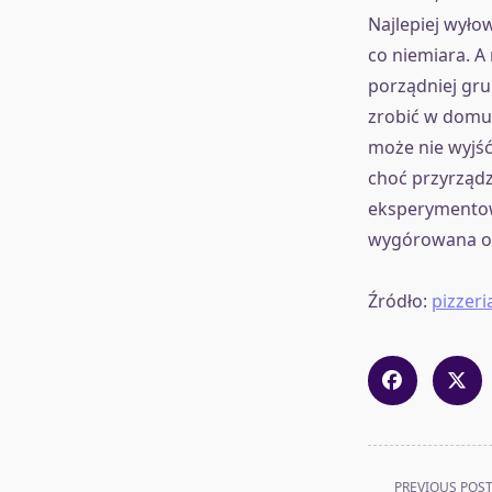
Najlepiej wyło
co niemiara. A 
porządniej gru
zrobić w domu,
może nie wyjść
choć przyrząd
eksperymentowa
wygórowana or
Źródło:
pizzeri
<span
PREVIOUS POS