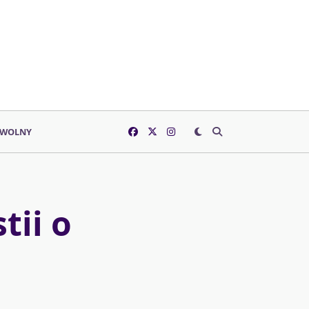
 WOLNY
tii o