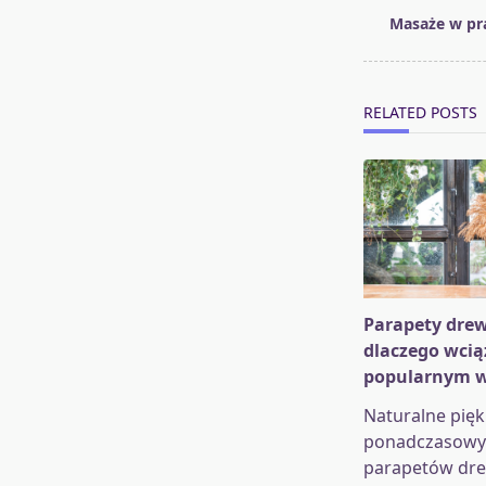
class="nav-
Masaże w pr
subtitle
screen-
reader-
RELATED POSTS
text">Page</s
Parapety drew
dlaczego wcią
popularnym 
Naturalne pięk
ponadczasowy 
parapetów dr