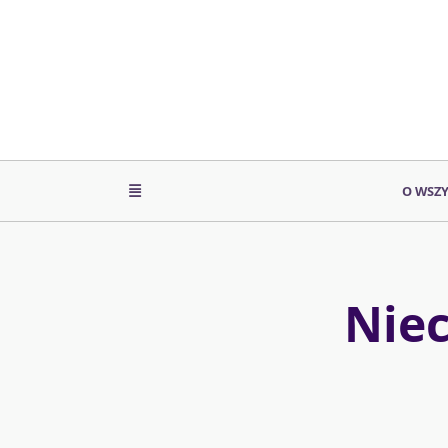
Skip
to
content
O WSZ
Niec