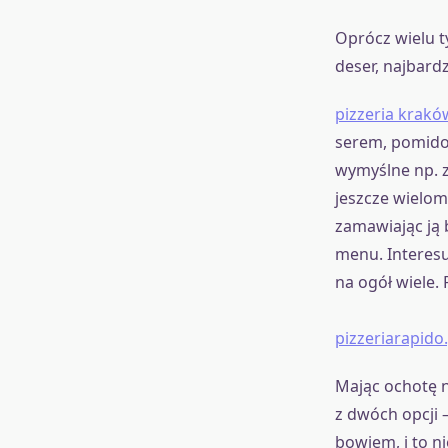
Oprócz wielu 
deser, najbard
pizzeria krakó
serem, pomidor
wymyślne np. 
jeszcze wielom
zamawiając ją 
menu. Interesu
na ogół wiele.
pizzeriarapido.
Mając ochotę n
z dwóch opcji 
bowiem, i to n