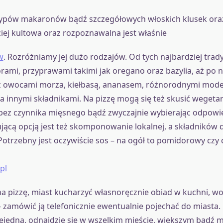
typów makaronów bądź szczegółowych włoskich klusek ora
ziej kultowa oraz rozpoznawalna jest właśnie
w
. Rozróżniamy jej dużo rodzajów. Od tych najbardziej trad
ami, przyprawami takimi jak oregano oraz bazylia, aż po n
z owocami morza, kiełbasą, ananasem, różnorodnymi mode
a innymi składnikami. Na pizzę mogą się też skusić wegetar
bez czynnika mięsnego bądź zwyczajnie wybierając odpowie
jącą opcją jest też skomponowanie lokalnej, a składników 
 Potrzebny jest oczywiście sos – na ogół to pomidorowy czy
pl
a pizzę, miast kucharzyć własnoręcznie obiad w kuchni, wo
– zamówić ją telefonicznie ewentualnie pojechać do miasta. 
iejedna, odnajdzie się w wszelkim mieście, większym bądź 