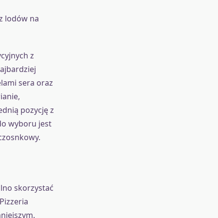
z lodów na
ycyjnych z
ajbardziej
lami sera oraz
ianie,
dnią pozycję z
do wyboru jest
 czosnkowy.
lno skorzystać
Pizzeria
mniejszym.