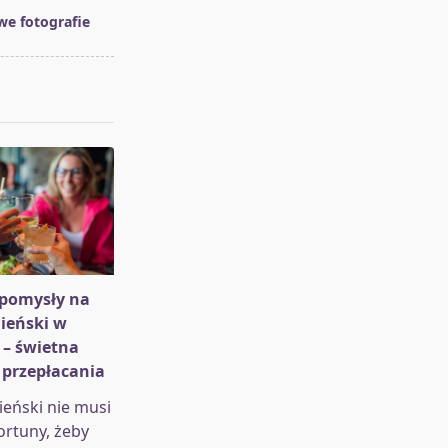
e fotografie
pomysły na
ieński w
 – świetna
 przepłacania
eński nie musi
ortuny, żeby