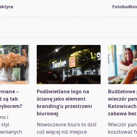
aktyce
Fotobudkow
pan>
niane –
Podświetlane logo na
Budżetowe 
ż są tak
ścianę jako element
wieczór pan
wyborem?
branding’u przestrzeni
Katowicach
biurowej
zabawa bez
no i
styl
Nowoczesne biuro to dziś
Wieczór pani
ewnianych
coś więcej niż miejsce
kosztować f