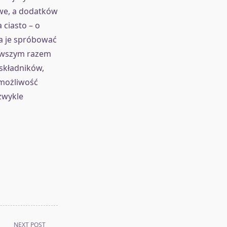
iwe, a dodatków
 ciasto – o
na je spróbować
erwszym razem
składników,
 możliwość
zwykle
NEXT POST