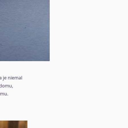
a je niemal
 domu,
omu.