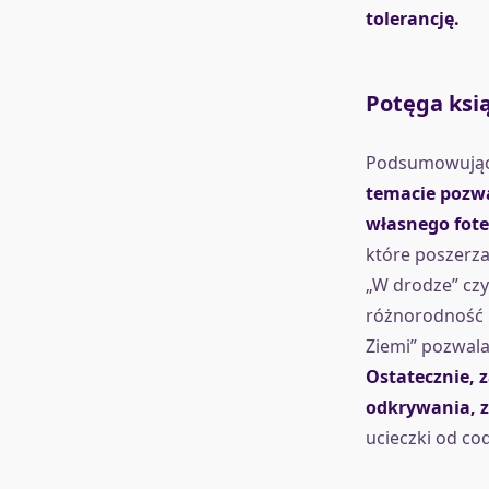
tolerancję.
Potęga ksią
Podsumowują
temacie pozwa
własnego fote
które poszerza
„W drodze” czy
różnorodność lu
Ziemi” pozwala
Ostatecznie, 
odkrywania, z
ucieczki od cod