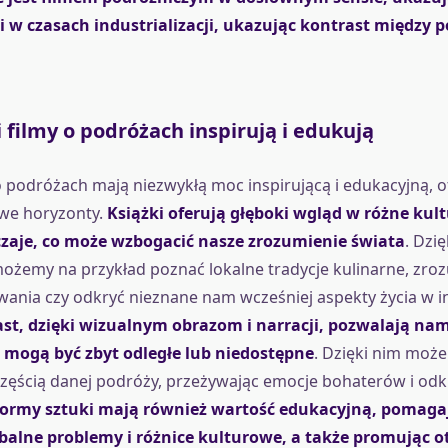
i w czasach industrializacji, ukazując kontrast między 
 i filmy o podróżach inspirują i edukują
y o podróżach mają niezwykłą moc inspirującą i edukacyjną, o
we horyzonty.
Książki oferują głęboki wgląd w różne kult
yczaje, co może wzbogacić nasze zrozumienie świata
. Dzię
ożemy na przykład poznać lokalne tradycje kulinarne, zro
ania czy odkryć nieznane nam wcześniej aspekty życia w i
st, dzięki wizualnym obrazom i narracji, pozwalają na
e mogą być zbyt odległe lub niedostępne
. Dzięki nim może
częścią danej podróży, przeżywając emocje bohaterów i od
formy sztuki mają również wartość edukacyjną, pomagaj
balne problemy i różnice kulturowe, a także promując o