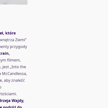
ł, które
wnętrza Ziemi”
ementy przygody
rain,
ym filmem,
jest „Into the
a McCandlessa,
e, aby znaleźć
o
rtościami.
rzeja Wajdy,
e podróż do