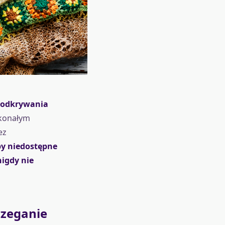
o odkrywania
skonałym
ez
by niedostępne
nigdy nie
rzeganie