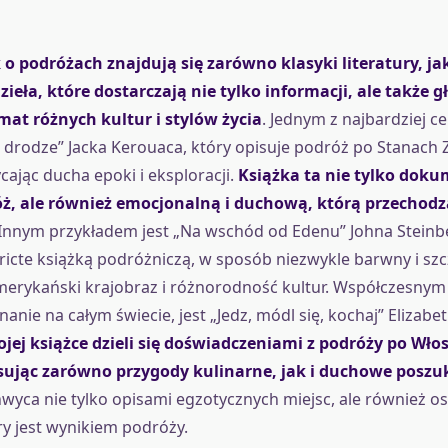
o podróżach znajdują się zarówno klasyki literatury, jak
ieła, które dostarczają nie tylko informacji, ale także g
emat różnych kultur i stylów życia
. Jednym z najbardziej c
W drodze” Jacka Kerouaca, który opisuje podróż po Stanach
ycając ducha epoki i eksploracji.
Książka ta nie tylko dok
óż, ale również emocjonalną i duchową, którą przechodz
 Innym przykładem jest „Na wschód od Edenu” Johna Steinbe
stricte książką podróżniczą, w sposób niezwykle barwny i s
erykański krajobraz i różnorodność kultur. Współczesnym
nanie na całym świecie, jest „Jedz, módl się, kochaj” Elizabet
ej książce dzieli się doświadczeniami z podróży po Włosz
isując zarówno przygody kulinarne, jak i duchowe poszu
hwyca nie tylko opisami egzotycznych miejsc, ale również o
y jest wynikiem podróży.