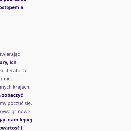
postępem a
twierając
ury, ich
ki literaturze
zumieć
nnych krajach.
m zobaczyć
my poczuć się,
krywając nowe
ąc nam lepiej
twartość i