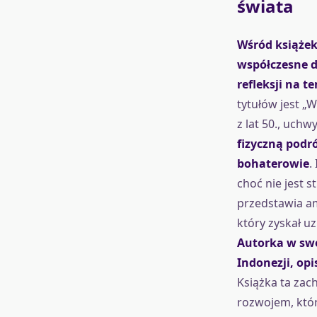
świata
Wśród książek 
współczesne dz
refleksji na t
tytułów jest „
z lat 50., uchw
fizyczną podr
bohaterowie
.
choć nie jest 
przedstawia am
który zyskał uz
Autorka w swoj
Indonezji, op
Książka ta zac
rozwojem, któr