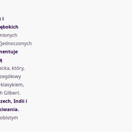
 i
łębokich
enionych
 Zjednoczonych
umentuje
ą
cka, który,
zczegółowy
 klasykiem,
h Gilbert.
ech, Indii i
kiwania.
sobistym