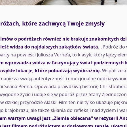
dróżach, które zachwycą Twoje zmysły
filmów o podróżach również nie brakuje znakomitych dzie
nieść widza do najdalszych zakątków świata.
„Podróż do 
arty na powieści Juliusza Verne’a, to klasyk, który łączy el
lm wprowadza widza w fascynujący świat podziemnych k
zwykłe lokacje, które pobudzają wyobraźnię.
Współczesn
znanie za swoją autentyczność i emocjonalne oddziaływanie, 
rii Seana Penna. Opowiada prawdziwą historię Christopher
wygodne życie i udaje się w podróż przez Stany Zjednoczon
w dzikiej przyrodzie Alaski. Film ten nie tylko ukazuje piękn
 krajobrazu, ale także skłania do refleksji nad życiem i wa
em wartym uwagi jest „Ziemia obiecana” w reżyserii And
ie jest filmem podróżniczym w dosłownym sensie, ukazuj