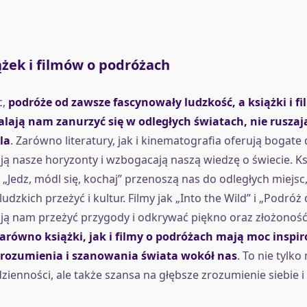
żek i filmów o podróżach
c,
podróże od zawsze fascynowały ludzkość, a książki i f
lają nam zanurzyć się w odległych światach, nie ruszają
la
. Zarówno literatury, jak i kinematografia oferują bogate
ją nasze horyzonty i wzbogacają naszą wiedzę o świecie. Ksi
 „Jedz, módl się, kochaj” przenoszą nas do odległych miejsc
dzkich przeżyć i kultur. Filmy jak „Into the Wild” i „Podróż
ją nam przeżyć przygody i odkrywać piękno oraz złożoność
zarówno książki, jak i filmy o podróżach mają moc inspi
rozumienia i szanowania świata wokół nas
. To nie tylk
zienności, ale także szansa na głębsze zrozumienie siebie i