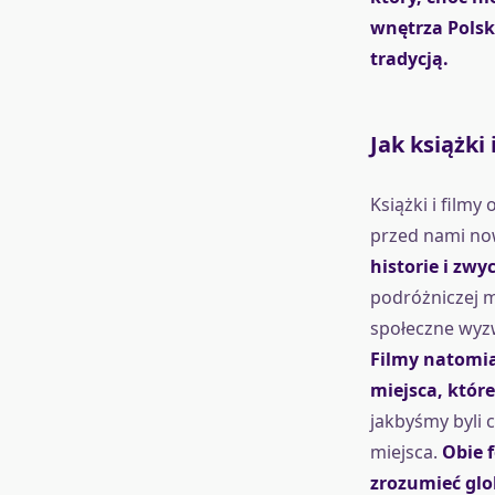
wnętrza Polsk
tradycją.
Jak książki
Książki i film
przed nami no
historie i zw
podróżniczej m
społeczne wyzw
Filmy natomia
miejsca, któr
jakbyśmy byli 
miejsca.
Obie 
zrozumieć glo