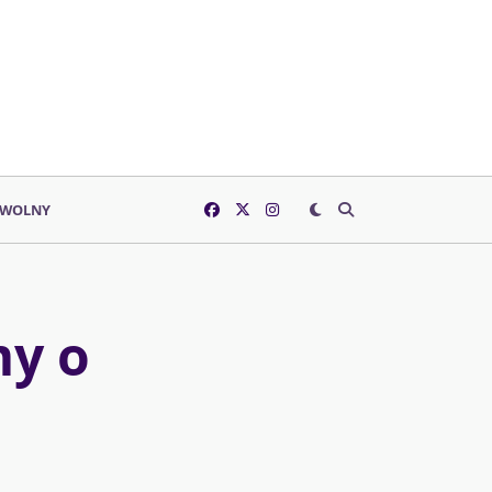
 WOLNY
my o