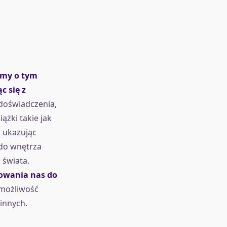
ilmy o tym
c się z
 doświadczenia,
ążki takie jak
, ukazując
 do wnętrza
 świata.
rowania nas do
o możliwość
 innych.