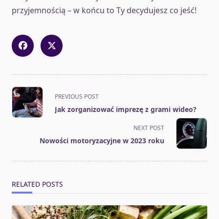
przyjemnością – w końcu to Ty decydujesz co jeść!
<span
PREVIOUS POST
class="nav-
Jak zorganizować imprezę z grami wideo?
subtitle
screen-
NEXT POST
reader-
Nowości motoryzacyjne w 2023 roku
text">Page</span>
RELATED POSTS