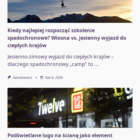
Kiedy najlepiej rozpocząć szkolenie
spadochronowe? Wiosna vs. jesienny wyjazd do
ciepłych krajów
Jesienno-zimowy wyjazd do ciepłych krajów –
dlaczego spadochronowy „camp” to
...
Zaleskiewicz
Kwi 8, 2026
Podświetlane logo na ścianę jako element