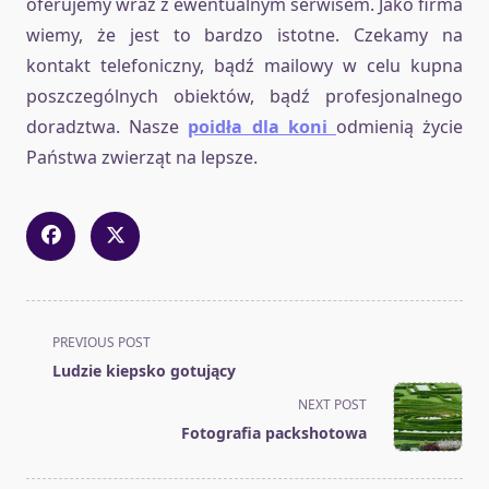
oferujemy wraz z ewentualnym serwisem. Jako firma
wiemy, że jest to bardzo istotne. Czekamy na
kontakt telefoniczny, bądź mailowy w celu kupna
poszczególnych obiektów, bądź profesjonalnego
doradztwa. Nasze
poidła dla koni
odmienią życie
Państwa zwierząt na lepsze.
<span
PREVIOUS POST
class="nav-
Ludzie kiepsko gotujący
subtitle
NEXT POST
screen-
Fotografia packshotowa
reader-
text">Page</span>